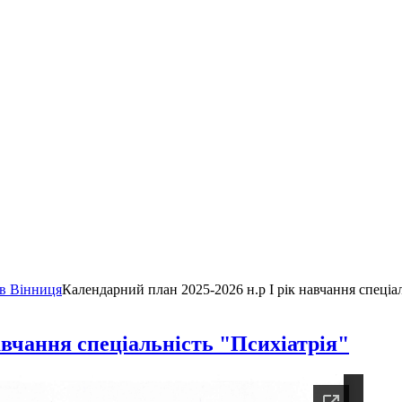
ів Вінниця
Календарний план 2025-2026 н.р І рік навчання спеціа
авчання спеціальність "Психіатрія"