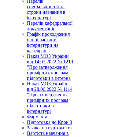
Перелік
спеціальностей та
строки навчання в
інтернатурі
Перелік кафедральної
документації
Графік проходження
очної частини
інтернатури на
кафедрах
Наказ МОЗ України
від 14.07.2022 № 1219
"Про затвердження
примірних програм
підготовки в інтерна
Наказ МОЗ України
від 28.06.2022 № 1114
"Про затвердження
примірних програм
підготовки в
інтернатурі
Фармація
Підготовка до Крок 3
Заявка на гуртожиток
Вартість навчання в