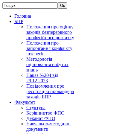
Головна
БПР
Положення про оцінку
заходів безперервного
професійного розвитку
Положення про
запобігання конфлікту
інтересів
Методологія
оцінювання набутих
знань
Наказ №204 від
29.12.2023
Повідомлення про
реєстрацію провайдера
заходів БПР
Факультет
Стуктура
Керівництво ФПО
Деканат ФПО
Навчально-методичні
документи