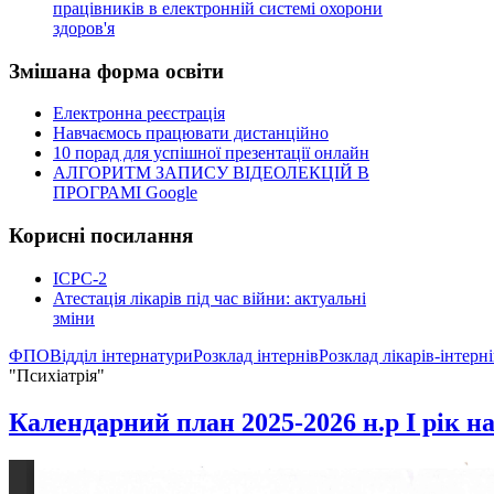
працівників в електронній системі охорони
здоров'я
Змішана
форма освіти
Електронна реєстрація
Навчаємось працювати дистанційно
10 порад для успішної презентації онлайн
АЛГОРИТМ ЗАПИСУ ВІДЕОЛЕКЦІЙ В
ПРОГРАМІ Google
Корисні
посилання
ICPC-2
Атестація лікарів під час війни: актуальні
зміни
ФПО
Відділ інтернатури
Розклад інтернів
Розклад лікарів-інтерн
"Психіатрія"
Календарний план 2025-2026 н.р І рік н