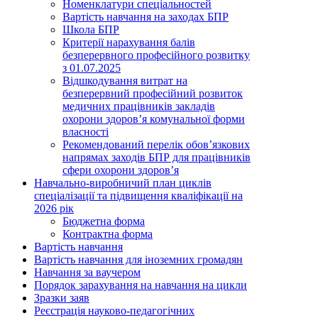
Номенклатури спеціальностей
Вартість навчання на заходах БПР
Школа БПР
Критерії нарахування балів
безперервного професійного розвитку
з 01.07.2025
Відшкодування витрат на
безперервний професійний розвиток
медичних працівників закладів
охорони здоров’я комунальної форми
власності
Рекомендований перелік обов’язкових
напрямах заходів БПР для працівників
сфери охорони здоров’я
Навчально-виробничий план циклів
спеціалізації та підвищення кваліфікації на
2026 рік
Бюджетна форма
Контрактна форма
Вартість навчання
Вартість навчання для іноземних громадян
Навчання за ваучером
Порядок зарахування на навчання на цикли
Зразки заяв
Реєстрація науково-педагогічних