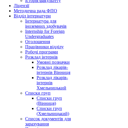
Історія факультету
Ліцензії
Методична рада ФПО
Відділ інтернатури
Інтернатура для
іноземних здобувачів
Internship for Foreign
Undergraduates
Оголошення
Працівники відділу
Робочі програми
Розклад інтернів
Умовні позначки
Розклад лікарів-
інтернів Вінниця
Розклад лікарів-
інтернів
Хмельницький
Списки груп
Списки груп
(Вінниця)
Списки груп
(Хмельницький)
Список документів для
зарахування