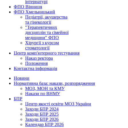
інтернатурі
ФПО Вінниця
ФПО Хмельницький
Педіатрії, акушерства
та гінекології
"Терапевтичних
дисциплін та сімейної
медицини" ФПО
Хірургії з курсом
стоматології
Центр комп'ютерного тестування
Наказ ректора
Положення
Контактна інформація
Новини
Нормативна база: накази, розпорядження
МОЗ, МОН та КМУ
Накази по ВНМУ
БПР
Центр якості освіти МОЗ України
Заходи БПР 2024
Заходи БПР 2025
Заходи БПР 2026
Календар БПР 2026