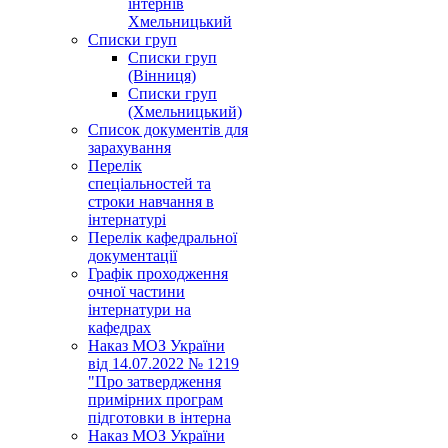
інтернів
Хмельницький
Списки груп
Списки груп
(Вінниця)
Списки груп
(Хмельницький)
Список документів для
зарахування
Перелік
спеціальностей та
строки навчання в
інтернатурі
Перелік кафедральної
документації
Графік проходження
очної частини
інтернатури на
кафедрах
Наказ МОЗ України
від 14.07.2022 № 1219
"Про затвердження
примірних програм
підготовки в інтерна
Наказ МОЗ України