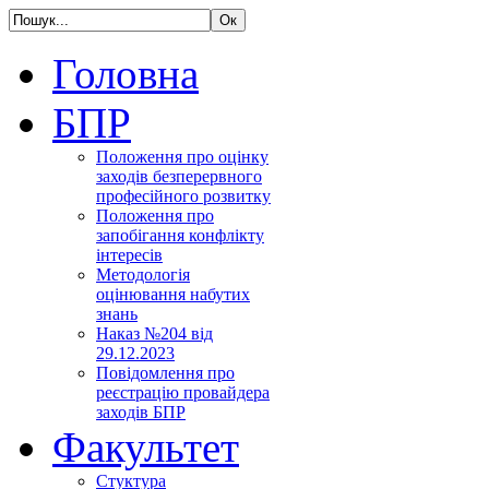
Головна
БПР
Положення про оцінку
заходів безперервного
професійного розвитку
Положення про
запобігання конфлікту
інтересів
Методологія
оцінювання набутих
знань
Наказ №204 від
29.12.2023
Повідомлення про
реєстрацію провайдера
заходів БПР
Факультет
Стуктура