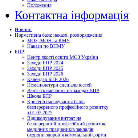
Положення
Контактна інформація
Новини
Нормативна база: накази, розпорядження
МОЗ, МОН та КМУ
Накази по ВНМУ
БПР
Центр якості освіти МОЗ України
Заходи БПР 2024
Заходи БПР 2025
Заходи БПР 2026
Календар БПР 2026
Номенклатури спеціальностей
Вартість навчання на заходах БПР
Школа БПР
Критерії нарахування балів
безперервного професійного розвитку
з 01.07.2025
Відшкодування витрат на
безперервний професійний розвиток
медичних працівників закладів
охорони здоров’я комунальної форми