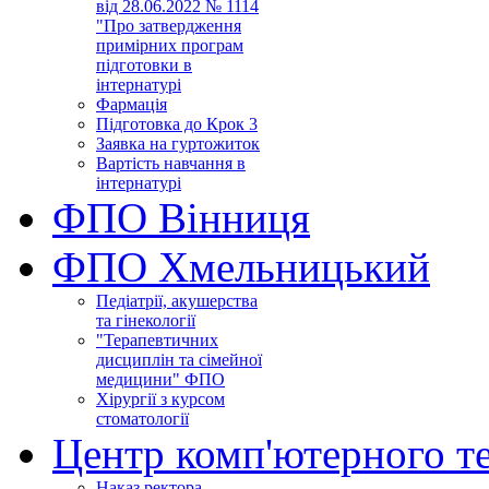
від 28.06.2022 № 1114
"Про затвердження
примірних програм
підготовки в
інтернатурі
Фармація
Підготовка до Крок 3
Заявка на гуртожиток
Вартість навчання в
інтернатурі
ФПО Вінниця
ФПО Хмельницький
Педіатрії, акушерства
та гінекології
"Терапевтичних
дисциплін та сімейної
медицини" ФПО
Хірургії з курсом
стоматології
Центр комп'ютерного т
Наказ ректора