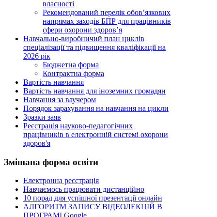
власності
Рекомендований перелік обов’язкових
напрямах заходів БПР для працівників
сфери охорони здоров’я
Навчально-виробничий план циклів
спеціалізації та підвищення кваліфікації на
2026 рік
Бюджетна форма
Контрактна форма
Вартість навчання
Вартість навчання для іноземних громадян
Навчання за ваучером
Порядок зарахування на навчання на цикли
Зразки заяв
Реєстрація науково-педагогічних
працівників в електронній системі охорони
здоров'я
Змішана
форма освіти
Електронна реєстрація
Навчаємось працювати дистанційно
10 порад для успішної презентації онлайн
АЛГОРИТМ ЗАПИСУ ВІДЕОЛЕКЦІЙ В
ПРОГРАМІ Google