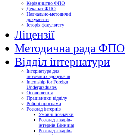
Керівництво ФПО
Деканат ФПО
Навчально-методичні
документи
Історія факультету
Ліцензії
Методична рада ФПО
Відділ інтернатури
Інтернатура для
іноземних здобувачів
Internship for Foreign
Undergraduates
Оголошення
Працівники відділу
Робочі програми
Розклад інтернів
Умовні позначки
Розклад лікарів-
інтернів Вінниця
Розклад лікарів-