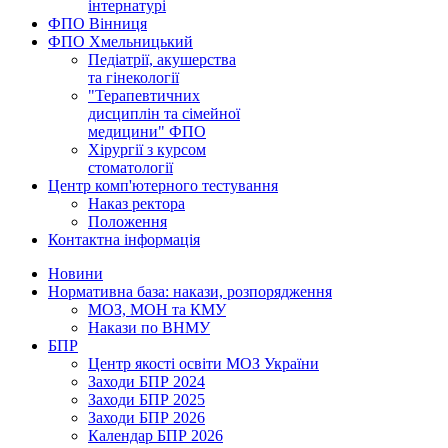
інтернатурі
ФПО Вінниця
ФПО Хмельницький
Педіатрії, акушерства
та гінекології
"Терапевтичних
дисциплін та сімейної
медицини" ФПО
Хірургії з курсом
стоматології
Центр комп'ютерного тестування
Наказ ректора
Положення
Контактна інформація
Новини
Нормативна база: накази, розпорядження
МОЗ, МОН та КМУ
Накази по ВНМУ
БПР
Центр якості освіти МОЗ України
Заходи БПР 2024
Заходи БПР 2025
Заходи БПР 2026
Календар БПР 2026