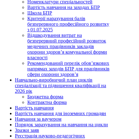
Номенклатури спеціальностей
Вартість навчання на заходах БПР
Школа БПР
Критерії нарахування балів
безперервного професійного розвитку
з 01.07.2025
Відшкодування витрат на
безперервний професійний розвиток
медичних працівників закладів
охорони здоров’я комунальної форми
власності
Рекомендований перелік обов’язкових
напрямах заходів БПР для працівників
сфери охорони здоров’я
Навчально-виробничий план циклів
спеціалізації та підвищення кваліфікації на
2026 рік
Бюджетна форма
Контрактна форма
Вартість навчання
Вартість навчання для іноземних громадян
Навчання за ваучером
Порядок зарахування на навчання на цикли
Зразки заяв
Реєстрація науково-педагогічних