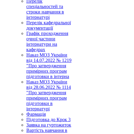
Перелік
спеціальностей та
строки навчання в
інтернатурі
Перелік кафедральної
документації
Графік проходження
очної частини
інтернатури на
кафедрах
Наказ МОЗ України
від 14.07.2022 № 1219
"Про затвердження
примірних програм
підготовки в інтерна
Наказ МОЗ України
від 28.06.2022 № 1114
"Про затвердження
примірних програм
підготовки в
інтернатурі
Фармація
Підготовка до Крок 3
Заявка на гуртожиток
Вартість навчання в