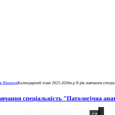
ів Вінниця
Календарний план 2025-2026н.р ІI рік навчання спеціа
навчання спеціальність "Патологічна ана