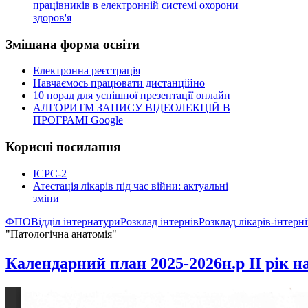
працівників в електронній системі охорони
здоров'я
Змішана
форма освіти
Електронна реєстрація
Навчаємось працювати дистанційно
10 порад для успішної презентації онлайн
АЛГОРИТМ ЗАПИСУ ВІДЕОЛЕКЦІЙ В
ПРОГРАМІ Google
Корисні
посилання
ICPC-2
Атестація лікарів під час війни: актуальні
зміни
ФПО
Відділ інтернатури
Розклад інтернів
Розклад лікарів-інтерн
"Патологічна анатомія"
Календарний план 2025-2026н.р ІI рік 