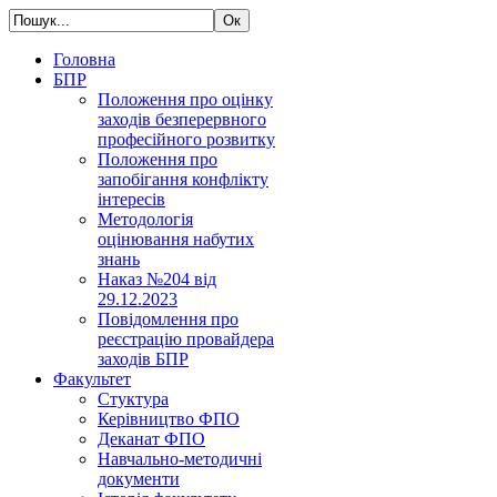
Головна
БПР
Положення про оцінку
заходів безперервного
професійного розвитку
Положення про
запобігання конфлікту
інтересів
Методологія
оцінювання набутих
знань
Наказ №204 від
29.12.2023
Повідомлення про
реєстрацію провайдера
заходів БПР
Факультет
Стуктура
Керівництво ФПО
Деканат ФПО
Навчально-методичні
документи