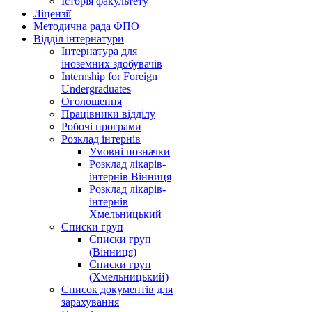
Історія факультету
Ліцензії
Методична рада ФПО
Відділ інтернатури
Інтернатура для
іноземних здобувачів
Internship for Foreign
Undergraduates
Оголошення
Працівники відділу
Робочі програми
Розклад інтернів
Умовні позначки
Розклад лікарів-
інтернів Вінниця
Розклад лікарів-
інтернів
Хмельницький
Списки груп
Списки груп
(Вінниця)
Списки груп
(Хмельницький)
Список документів для
зарахування