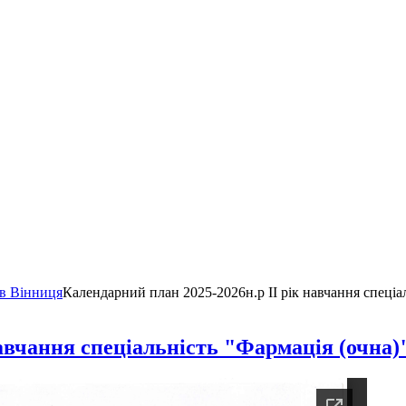
ів Вінниця
Календарний план 2025-2026н.р ІI рік навчання спеціа
навчання спеціальність "Фармація (очна)