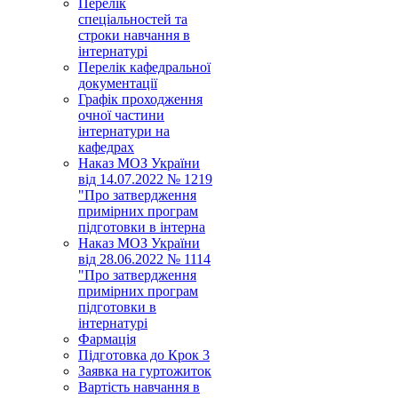
Перелік
спеціальностей та
строки навчання в
інтернатурі
Перелік кафедральної
документації
Графік проходження
очної частини
інтернатури на
кафедрах
Наказ МОЗ України
від 14.07.2022 № 1219
"Про затвердження
примірних програм
підготовки в інтерна
Наказ МОЗ України
від 28.06.2022 № 1114
"Про затвердження
примірних програм
підготовки в
інтернатурі
Фармація
Підготовка до Крок 3
Заявка на гуртожиток
Вартість навчання в