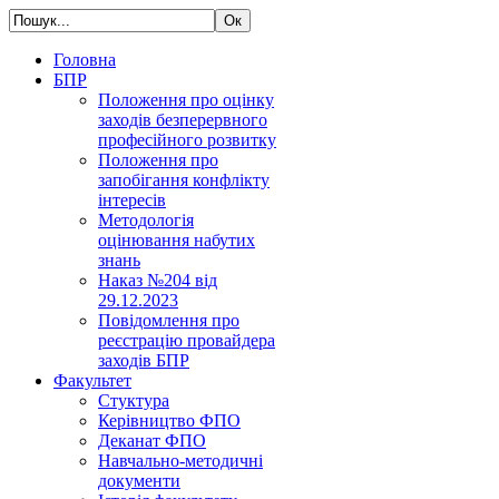
Головна
БПР
Положення про оцінку
заходів безперервного
професійного розвитку
Положення про
запобігання конфлікту
інтересів
Методологія
оцінювання набутих
знань
Наказ №204 від
29.12.2023
Повідомлення про
реєстрацію провайдера
заходів БПР
Факультет
Стуктура
Керівництво ФПО
Деканат ФПО
Навчально-методичні
документи