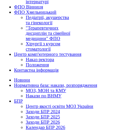
інтернатурі
ФПО Вінниця
ФПО Хмельницький
Педіатрії, акушерства
та гінекології
"Терапевтичних
дисциплін та сімейної
медицини" ФПО
Хірургії з курсом
стоматології
Центр комп'ютерного тестування
Наказ ректора
Положення
Контактна інформація
Новини
Нормативна база: накази, розпорядження
МОЗ, МОН та КМУ
Накази по ВНМУ
БПР
Центр якості освіти МОЗ України
Заходи БПР 2024
Заходи БПР 2025
Заходи БПР 2026
Календар БПР 2026