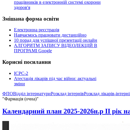
працівників в електронній системі охорони
здоров'я
Змішана
форма освіти
Електронна реєстрація
Навчаємось працювати дистанційно
10 порад для успішної презентації онлайн
АЛГОРИТМ ЗАПИСУ ВІДЕОЛЕКЦІЙ В
ПРОГРАМІ Google
Корисні
посилання
ICPC-2
Атестація лікарів під час війни: актуальні
зміни
ФПО
Відділ інтернатури
Розклад інтернів
Розклад лікарів-інтерн
"Фармація (очна)"
Календарний план 2025-2026н.р ІI рік 