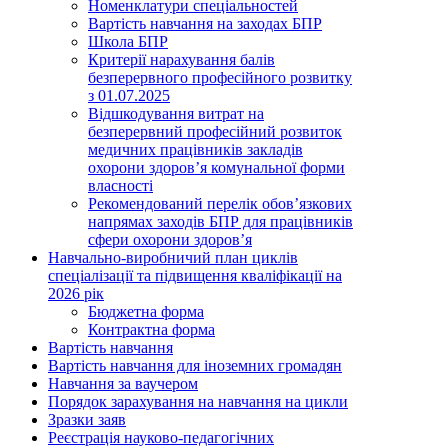
Номенклатури спеціальностей
Вартість навчання на заходах БПР
Школа БПР
Критерії нарахування балів
безперервного професійного розвитку
з 01.07.2025
Відшкодування витрат на
безперервний професійний розвиток
медичних працівників закладів
охорони здоров’я комунальної форми
власності
Рекомендований перелік обов’язкових
напрямах заходів БПР для працівників
сфери охорони здоров’я
Навчально-виробничий план циклів
спеціалізації та підвищення кваліфікації на
2026 рік
Бюджетна форма
Контрактна форма
Вартість навчання
Вартість навчання для іноземних громадян
Навчання за ваучером
Порядок зарахування на навчання на цикли
Зразки заяв
Реєстрація науково-педагогічних