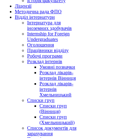
Історія факультету
Ліцензії
Методична рада ФПО
Відділ інтернатури
Інтернатура для
іноземних здобувачів
Internship for Foreign
Undergraduates
Оголошення
Працівники відділу
Робочі програми
Розклад інтернів
Умовні позначки
Розклад лікарів-
інтернів Вінниця
Розклад лікарів-
інтернів
Хмельницький
Списки груп
Списки груп
(Вінниця)
Списки груп
(Хмельницький)
Список документів для
зарахування